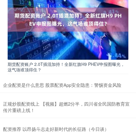
股票配资查询 一线家具品牌精一股份，助力企业升级办公空间
股票杠杆配资网
2024-10-26
一线家具品牌助力企业升级办公空间 在快节奏的现代商业环境中，企
业的办公空间不仅仅是员工工作的场所，更是展示企业文化、品牌
按月配资 风险释放合理：静待世纪华通企稳
在线服务杠杆网
2024-12-12
兴齐眼药2024年三季报显示，公司主营收入14.39亿元，同比上升
30.27%；归母净利润2.91亿元，同比上升59.4
期货配资账户 2.0T插混加持！全新红旗H9 PHEV申报图曝光，
这气场谁顶得住？
巴中股票配资 降雨+轻雾，广东假期行车注意安全｜天气早知道
企业配资是什么意思 股票配资App安全隐患：警惕资金风险
股票杠杆配资网
2025-05-18
“五一”假期正式开始巴中股票配资，祝大家假日快乐。 也再次提醒：
这几天广东天气不稳定，各地容易出现分散降雨，并且在5月1
正规炒股配资线上 【视频】超燃2分半，四川省全民国防教育宣
传片重磅上线！
配资推荐 以昂扬斗志走好新时代的长征路（今日谈）