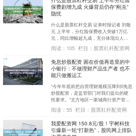
保费剧增九成 火爆背后仍存“刚兑”
隐忧
什么是股票杠杆交易 证券时报记者 刘敬
元 上半年，分红险保费收入突破1万亿
元，同比增幅超九成，充分体现出人身
险公司向分红险转型的力度。 证券时报
阅读：
105
栏目：
股票杠杆配资网
记者了解到，寿险....
免息炒股配资 困在价值再造里的中
小银行：不做理财产品生产者 也不
能只做搬运工
“今年年底前把自营理财规模压降到0免息
炒股配资，是监管部门对我们提出的硬
性要求。”北方地区一家城商行资产管理
部负责人向中国证券报记者表示，“截至
阅读：
55
栏目：
股票杠杆配资网
目前，我行自营理....
我爱配资网 150.8元/股！宇树科技
引爆新一轮“打新热”，股民网上排队