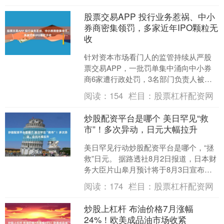
股票交易APP 投行业务惹祸、中小
券商密集领罚，多家近年IPO颗粒无
收
针对资本市场看门人的监管持续从严股
票交易APP，一批罚单集中涌向中小券
商6家遭行政处罚，3名部门负责人被同
步追责，另有2家被立案。 据证监会官网
阅读：
154
栏目：
股票杠杆配资网
披露，近期，6家....
炒股配资平台是哪个 美日罕见“救
市”！多次异动，日元大幅拉升
美日罕见行动炒股配资平台是哪个，“拯
救”日元。 据路透社8月2日报道，日本财
务大臣片山皋月预计将于8月3日宣布，
日本与美国已在外汇市场采取联合行
阅读：
174
栏目：
股票杠杆配资网
动，以遏制日元跌....
炒股上杠杆 布油价格7月涨幅
24%！欧美成品油市场收紧