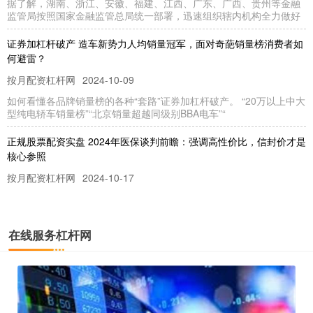
据了解，湖南、浙江、安徽、福建、江西、广东、广西、贵州等金融
监管局按照国家金融监管总局统一部署，迅速组织辖内机构全力做好
证券加杠杆破产 造车新势力人均销量冠军，面对奇葩销量榜消费者如
何避雷？
按月配资杠杆网
2024-10-09
如何看懂各品牌销量榜的各种“套路”证券加杠杆破产。 “20万以上中大
型纯电轿车销量榜”“北京销量超越同级别BBA电车”“
正规股票配资实盘 2024年医保谈判前瞻：强调高性价比，信封价才是
核心参照
按月配资杠杆网
2024-10-17
6年间，累计新调入药品744种，医保目录内的西药和中成药的数量从
2017年的2535种增加到现在的3088种。谈判药品已
在线服务杠杆网
股票多少钱可以配资 9月22日中国黄金黄金价格731元/克
股票杠杆配资网
2024-10-23
口腔耗材和器械直接关系到患者的治疗效果和舒适度。2024年6月26
日，爱迪特科技股份有限公司登陆深交所创业板，成为我国A