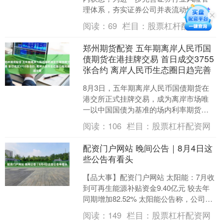
理体系，夯实证券公司并表流动性风险
管理基础，中证协对《证券公司流动性
阅读：
69
栏目：
股票杠杆配资网
风险管理指引》（下称《指....
郑州期货配资 五年期离岸人民币国
债期货在港挂牌交易 首日成交3755
张合约 离岸人民币生态圈日趋完善
8月3日，五年期离岸人民币国债期货在
港交所正式挂牌交易，成为离岸市场唯
一以中国国债为基准的场内利率期货。
从产品功能看，“债券通”解决了境外机构
阅读：
106
栏目：
股票杠杆配资网
投资现券的渠道问题....
配资门户网站 晚间公告｜8月4日这
些公告有看头
【品大事】配资门户网站 太阳能：7月收
到可再生能源补贴资金9.40亿元 较去年
同期增加82.52% 太阳能公告称，公司
2026年7月共收到可再生能源补贴资金
阅读：
149
栏目：
股票杠杆配资网
9.....