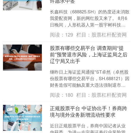
许愿求中签
长鑫科技（688825.SH）的热度还未消散
我爱配资网，新的网红股又来了。 8月6
日晚间，人形机器人第一股宇树科技确
定发行价为150.8元/股，对应发行市盈率
阅读：
129
栏目：
股票杠杆配资网
2....
股票有哪些交易平台 调查期间“提
前”预警退市风险，上海证监局之后
辽宁局又出手
继昨日上海证监局通报*ST卓然（卓然股
份股票有哪些交易平台，SH.688121）因
财务造假可能触及重大违法强制退市之
后，辽宁证监局今日（8月6日）又对*ST
阅读：
180
栏目：
股票杠杆配资网
萃华....
正规股票平台 中证协出手！券商跨
境与境外业务新增流动性要求
近日正规股票平台，券商中国记者从业
内获悉，为进一步完善证券行业风险管