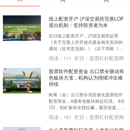
线上配资开户 沪深交易所完善LOF
退出机制：坚持投资者为本
近日线上配资开户，沪深交易所起草
《关于完善上市开放式基金相关安排的
通知（征求意见稿）》（以下简称《通
知》）并向市场公开征求意见。 聚焦高
阅读：
111
栏目：
股票杠杆配资网
溢价风险与流动性不足问题....
股票软件配资资金 出口禁令驱动有
色板块大涨，机构认为情绪冲击难
持续
刚果（金）出口禁令消息催化股票软件
配资资金，A股有色板块掀起巨浪。 8月
7日，钴矿板块全线狂飙，截至收盘，寒
锐钴业（300618.SZ）报收36.79元，涨
阅读：
161
栏目：
股票杠杆配资网
8.....
什么是股票杠杆交易 上半年分红险